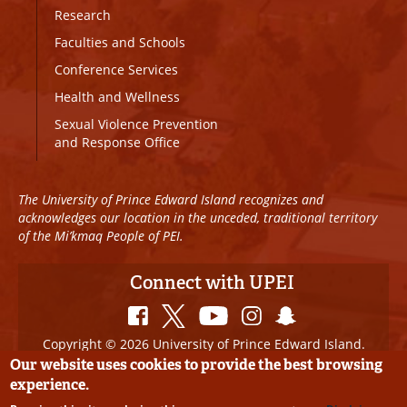
Research
Faculties and Schools
Conference Services
Health and Wellness
Sexual Violence Prevention
and Response Office
The University of Prince Edward Island recognizes and
acknowledges our location in the unceded, traditional territory
of the Mi’kmaq People of PEI.
Connect with UPEI
Copyright © 2026 University of Prince Edward Island.
All Rights Reserved
Our website uses cookies to provide the best browsing
experience.
Disclaimer
|
Privacy Policy
|
UPEI SAFE
|
Website