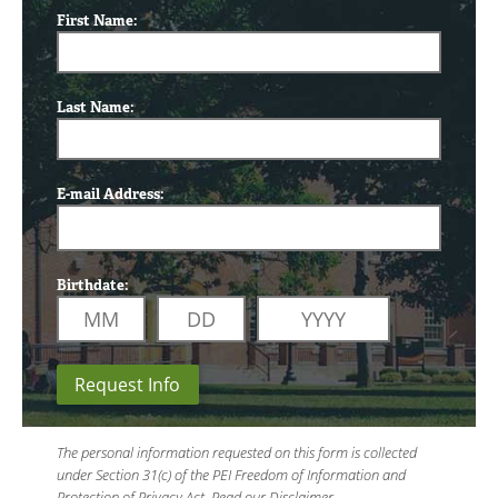
First Name:
Last Name:
E-mail Address:
Birthdate:
Request Info
The personal information requested on this form is collected
under Section 31(c) of the PEI Freedom of Information and
Protection of Privacy Act.
Read our Disclaimer
.