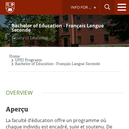
Skip
INFO FOR ...
to
main
content
Bachelor of Education - Français Langue
Seconde
Faculty of Education
Home
Breadcrumb
UPEI Programs
Bachelor of Education - Français Langue Seconde
OVERVIEW
Aperçu
La faculté d’éducation offre un programme où
chaque individu est encadré, suivi et soutenu. De