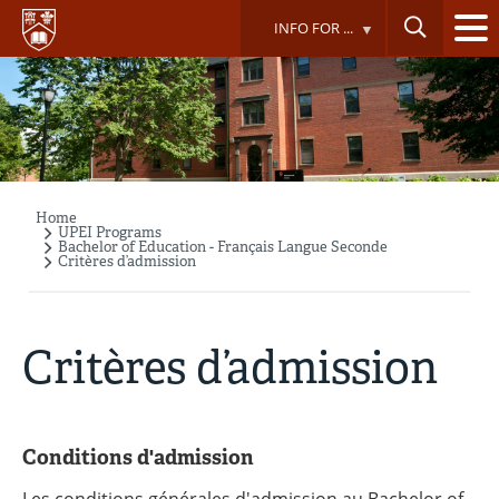
Skip
INFO FOR ...
to
main
content
Home
Breadcrumb
UPEI Programs
Bachelor of Education - Français Langue Seconde
Critères d’admission
Critères d’admission
Conditions d'admission